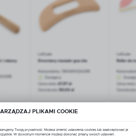
LaQuara
LaQuara
i | różowy
Drewniany masażer gua sha
Roller do 
Kod produktu:
5904814324299
Kod produk
324268
Dostępny
Dostęp
Cena netto:
47,97 zł
Cena netto
Cena brutto:
59,00 zł
Cena brutto
ARZĄDZAJ PLIKAMI COOKIE
NOWOŚĆ
NOWOŚĆ
zanujemy Twoją prywatność. Możesz zmienić ustawienia cookies lub zaakceptować je
szystkie. W dowolnym momencie możesz dokonać zmiany swoich ustawień.