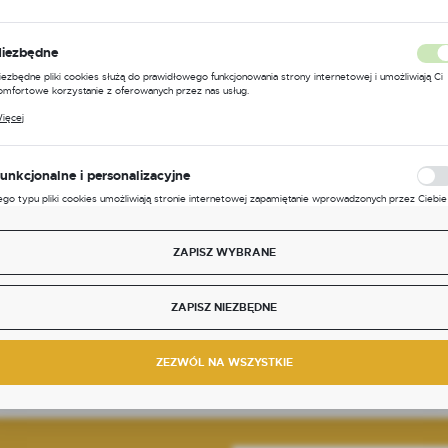
iezbędne
iezbędne pliki cookies służą do prawidłowego funkcjonowania strony internetowej i umożliwiają Ci
omfortowe korzystanie z oferowanych przez nas usług.
liki cookies odpowiadają na podejmowane przez Ciebie działania w celu m.in. dostosowania Twoich
ięcej
stawień preferencji prywatności, logowania czy wypełniania formularzy. Dzięki plikom cookies
trona, z której korzystasz, może działać bez zakłóceń.
LaQuara
unkcjonalne i personalizacyjne
ażu |
Kamień gua sha do masażu | zielony
jadeit
ego typu pliki cookies umożliwiają stronie internetowej zapamiętanie wprowadzonych przez Ciebie
stawień oraz personalizację określonych funkcjonalności czy prezentowanych treści.
zięki tym plikom cookies możemy zapewnić Ci większy komfort korzystania z funkcjonalności nasz
324251
Kod produktu:
5904814324244
ięcej
trony poprzez dopasowanie jej do Twoich indywidualnych preferencji. Wyrażenie zgody na
ZAPISZ WYBRANE
Dostępny
unkcjonalne i personalizacyjne pliki cookies gwarantuje dostępność większej ilości funkcji na stronie.
Cena netto:
47,97 zł
Cena brutto:
59,00 zł
nalityczne
ZAPISZ NIEZBĘDNE
nalityczne pliki cookies pomagają nam rozwijać się i dostosowywać do Twoich potrzeb.
ookies analityczne pozwalają na uzyskanie informacji w zakresie wykorzystywania witryny
ięcej
nternetowej, miejsca oraz częstotliwości, z jaką odwiedzane są nasze serwisy www. Dane pozwalaj
ZEZWÓL NA WSZYSTKIE
am na ocenę naszych serwisów internetowych pod względem ich popularności wśród
żytkowników. Zgromadzone informacje są przetwarzane w formie zanonimizowanej. Wyrażenie
gody na analityczne pliki cookies gwarantuje dostępność wszystkich funkcjonalności.
Reklamowe
zięki reklamowym plikom cookies prezentujemy Ci najciekawsze informacje i aktualności na
tronach naszych partnerów.