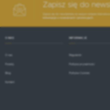
Zapisz się do news
P
W
T
p
Zapisz się do newslettera na naszym sklepie interneto
o
informacje o nowościach i promocjach.
t
O NAS
INFORMACJE
O nas
Regulamin
Porady
Polityka prywatności
Blog
Polityka Cookies
Kontakt