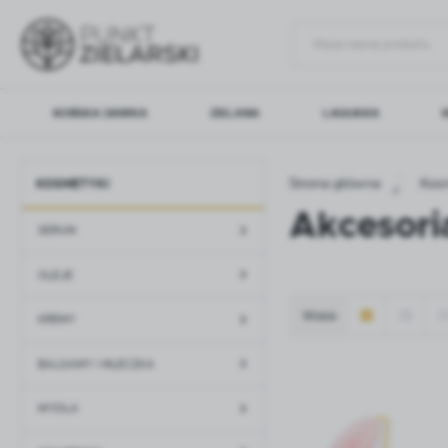
Przejdź do menu.
Przejdź do wyszukiwarki.
Przejdź do treści.
KOŃSKA DAWKA
ZIELANA
LAQUARA
Zalo
Strona główna
Kos
KOSMETYKI
SERUM
ADAPTOGENIALNA
OLEJE
ARAM NATURA
KREM
AURA
Akcesori
MASŁA
FORMEDS
ODŻYWKI I MASKI
GENACTIV
PEELI
GRAN
SERUM
KOŃSKA DAWKA
LAQUARA
MEDI
ZIOŁA I ROŚLINY
GRZYBY
WITAMI
OPCJA NATURA
PŁYNNE ZIOŁA
POLVI
LECZNICZE
OLEJE
ZIELANA
Widok
KREMY
BALSAMY I MLECZKA
ZA
MYDŁA