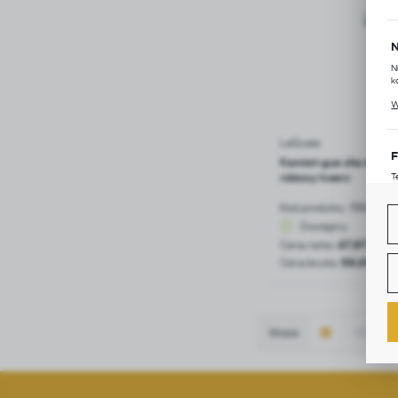
N
N
k
P
W
u
s
LaQuara
F
Kamień gua sha do mas
różowy kwarc
T
u
D
Kod produktu:
5904814
W
s
Dostępny
f
Cena netto:
47,97 zł
Cena brutto:
59,00 zł
A
A
C
W
i
n
Widok
u
z
D
s