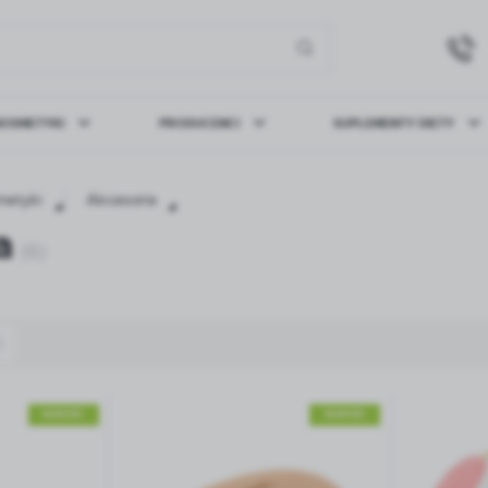
KOSMETYKI
PRODUCENCI
SUPLEMENTY DIETY
guj się
Zare
metyki
Akcesoria
Y
 CARE
BALSAMY I MLECZKA
AURA CARE KIDS
MYDŁA
BCURE
OTRZYMASZ LICZNE DODAT
a
NGI
GO
DEZODORANTY
HEPATICA
ŻELE
HIMALAYA
(6)
CA HERBS
MYBESTPHARM
MYCOMEDICA
podgląd statusu realizac
NY
MINERAŁY I
KWASY
BIAŁKA
T
SKOCZYLAS
SWANSON
podgląd historii zakupó
PIERWIASTKI
TŁUSZCZOWE I
I AM
OLEJE
brak konieczności wprow
możliwość otrzymania r
Zapomniałem hasła
NOWOŚĆ
NOWOŚĆ
LOGUJ SIĘ
ZAREJESTRU