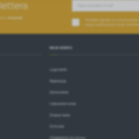
lettera
romocyjne pliki cookies służą do prezentowania Ci naszych komunikatów na podstawie analizy
ięcej
woich upodobań oraz Twoich zwyczajów dotyczących przeglądanej witryny internetowej. Treści
romocyjne mogą pojawić się na stronach podmiotów trzecich lub firm będących naszymi partnera
wym i
otrzymuj
raz innych dostawców usług. Firmy te działają w charakterze pośredników prezentujących nasze
Wyrażam zgodę na otrzymywanie dr
reści w postaci wiadomości, ofert, komunikatów mediów społecznościowych.
usług świadczonych przez Administ
MOJE KONTO
Logowanie
Rejestracja
Zamówienia
Ustawiania konta
Zmiana hasła
Schowek
Odstąpienie od umowy