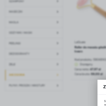
SZAMPONY
MASECZKI
MASŁA
ODŻYWKI I MASKI
LaQuara
PEELINGI
Roller do masażu gładk
kwarc
DEZODORANTY
Kod produktu:
5904814
Dostępny
ŻELE
Cena netto:
47,97 zł
Cena brutto:
59,00 zł
AKCESORIA
PŁYNY, PROSZKI I MIKSTURY
Z
S
w