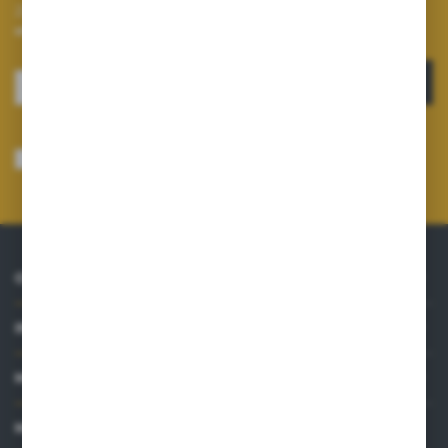
Zapisz się do newslettera na naszym sklepie internetowym i
otrzymuj informacje o nowościach i promocjach.
ZAPISZ SIĘ
Wyrażam zgodę na otrzymywanie drogą elektroniczną na wskazany przeze
mnie adres e-mail informacji dotyczących usług świadczonych przez
Administratora. Zgoda może zostać cofnięta w każdym czasie.
Polityka
prywatności
*
O NAS
INFORMACJE
MOJE KONTO
MASZ PYTANIE?