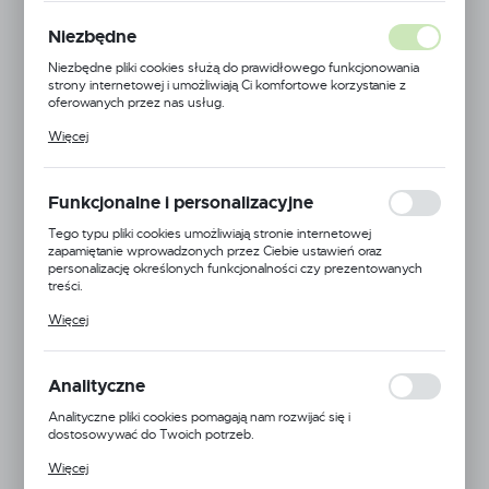
POLECAMY
Niezbędne
Niezbędne pliki cookies służą do prawidłowego funkcjonowania
strony internetowej i umożliwiają Ci komfortowe korzystanie z
oferowanych przez nas usług.
Pliki cookies odpowiadają na podejmowane przez Ciebie działania w
Więcej
celu m.in. dostosowania Twoich ustawień preferencji prywatności,
logowania czy wypełniania formularzy. Dzięki plikom cookies
strona, z której korzystasz, może działać bez zakłóceń.
Funkcjonalne i personalizacyjne
Tego typu pliki cookies umożliwiają stronie internetowej
zapamiętanie wprowadzonych przez Ciebie ustawień oraz
personalizację określonych funkcjonalności czy prezentowanych
treści.
Dzięki tym plikom cookies możemy zapewnić Ci większy komfort
Więcej
korzystania z funkcjonalności naszej strony poprzez dopasowanie
jej do Twoich indywidualnych preferencji. Wyrażenie zgody na
funkcjonalne i personalizacyjne pliki cookies gwarantuje dostępność
większej ilości funkcji na stronie.
Analityczne
Analityczne pliki cookies pomagają nam rozwijać się i
dostosowywać do Twoich potrzeb.
Końska Dawka
Cookies analityczne pozwalają na uzyskanie informacji w zakresie
Więcej
wykorzystywania witryny internetowej, miejsca oraz częstotliwości,
Kod produktu:
5904619742649