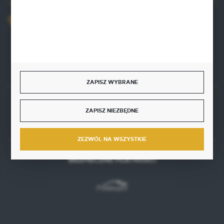
+48 515 761 144
Zapraszamy pon.-pt. 8.00-16.00
kontakt@punktzielarski.pl
ZAPISZ WYBRANE
ZAPISZ NIEZBĘDNE
Rozpocznij zwrot produktu:
ODSTĄP OD UMOWY TUTAJ
ZEZWÓL NA WSZYSTKIE
BEZPIECZNE PŁATNOŚCI