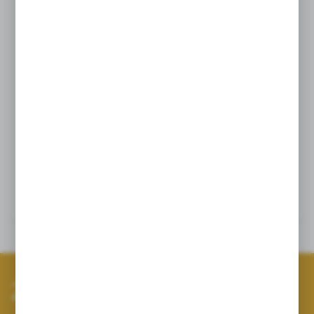
z dodatkiem naturalnych aminokwasów.
Dzięki czystemu składowi, wysokiej jakości surowcom
i wygodnej formie płynnej stanowi doskonały wybór
dla osób, które chcą w prosty sposób uzupełniać
codzienną dietę i dbać o ogólny dobrostan
organizmu.
Opinie
Inne z kategorii
Zapisz się do newslettera