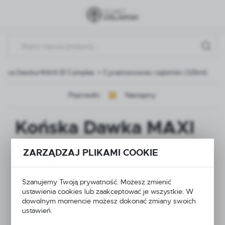
Przejdź do menu.
Przejdź do wyszukiwarki.
Przejdź do treści.
ńska Dawka MAXI B Complex + Cynamonowiec cejloński (125ml)
Poprzedni
Następny
Końska Dawka MAXI
B Complex +
ZARZĄDZAJ PLIKAMI COOKIE
Cynamonowiec
Szanujemy Twoją prywatność. Możesz zmienić
cejloński (125ml)
ustawienia cookies lub zaakceptować je wszystkie. W
dowolnym momencie możesz dokonać zmiany swoich
ustawień.