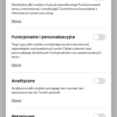
Niezbędne pliki cookies służą do prawidłowego funkcjonowania
strony internetowej i umożliwiają Ci komfortowe korzystanie z
oferowanych przez nas usług.
Pliki cookies odpowiadają na podejmowane przez Ciebie działania w
Więcej
celu m.in. dostosowania Twoich ustawień preferencji prywatności,
logowania czy wypełniania formularzy. Dzięki plikom cookies
strona, z której korzystasz, może działać bez zakłóceń.
Funkcjonalne i personalizacyjne
Tego typu pliki cookies umożliwiają stronie internetowej
zapamiętanie wprowadzonych przez Ciebie ustawień oraz
personalizację określonych funkcjonalności czy prezentowanych
treści.
Dzięki tym plikom cookies możemy zapewnić Ci większy komfort
Więcej
korzystania z funkcjonalności naszej strony poprzez dopasowanie
jej do Twoich indywidualnych preferencji. Wyrażenie zgody na
funkcjonalne i personalizacyjne pliki cookies gwarantuje dostępność
większej ilości funkcji na stronie.
Analityczne
Analityczne pliki cookies pomagają nam rozwijać się i
dostosowywać do Twoich potrzeb.
Cookies analityczne pozwalają na uzyskanie informacji w zakresie
Więcej
wykorzystywania witryny internetowej, miejsca oraz częstotliwości,
z jaką odwiedzane są nasze serwisy www. Dane pozwalają nam na
Opcja Natura
ocenę naszych serwisów internetowych pod względem ich
popularności wśród użytkowników. Zgromadzone informacje są
Reklamowe
Kod produktu:
5903766418391