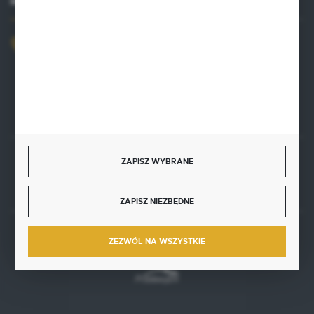
MASZ PYTANIE?
+48 515 761 144
Zapraszamy pon.-pt. 8.00-16.00
kontakt@punktzielarski.pl
ZAPISZ WYBRANE
Rozpocznij zwrot produktu:
ODSTĄP OD UMOWY TUTAJ
ZAPISZ NIEZBĘDNE
BEZPIECZNE PŁATNOŚCI
ZEZWÓL NA WSZYSTKIE