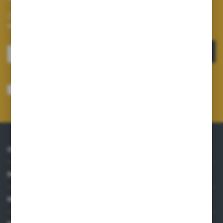
Zapisz się do newslettera na naszym sklepie internetowym i
otrzymuj informacje o nowościach i promocjach.
ZAPISZ SIĘ
Wyrażam zgodę na otrzymywanie drogą elektroniczną na wskazany przeze
mnie adres e-mail informacji dotyczących usług świadczonych przez
Administratora. Zgoda może zostać cofnięta w każdym czasie.
Polityka
prywatności
*
O NAS
INFORMACJE
MOJE KONTO