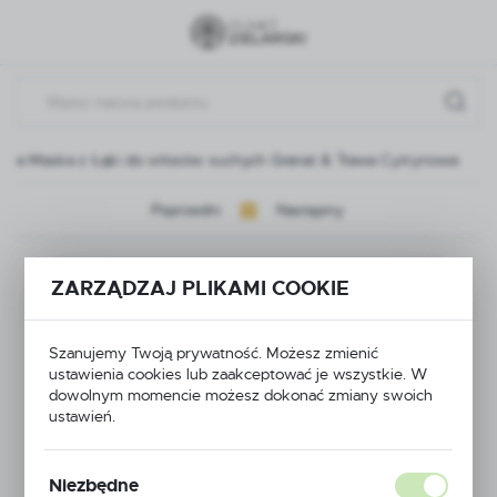
Przejdź do menu.
Przejdź do wyszukiwarki.
Przejdź do treści.
tura Maska z Łąki do włosów suchych Granat & Trawa Cytrynowa
Poprzedni
Następny
Opcja Natura Maska z
ZARZĄDZAJ PLIKAMI COOKIE
Łąki do włosów
Szanujemy Twoją prywatność. Możesz zmienić
suchych Granat &
ustawienia cookies lub zaakceptować je wszystkie. W
dowolnym momencie możesz dokonać zmiany swoich
Trawa Cytrynowa
ustawień.
Niezbędne