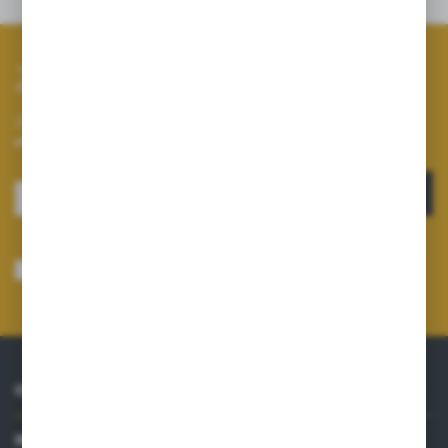
Inne z kategorii
Zapisz się do newslettera
Zapisz się do newslettera na naszym sklepie internetowym i
otrzymuj informacje o nowościach i promocjach.
ZAPISZ SIĘ
Wyrażam zgodę na otrzymywanie drogą elektroniczną na wskazany przeze
mnie adres e-mail informacji dotyczących usług świadczonych przez
Administratora. Zgoda może zostać cofnięta w każdym czasie.
Polityka
prywatności
*
O NAS
INFORMACJE