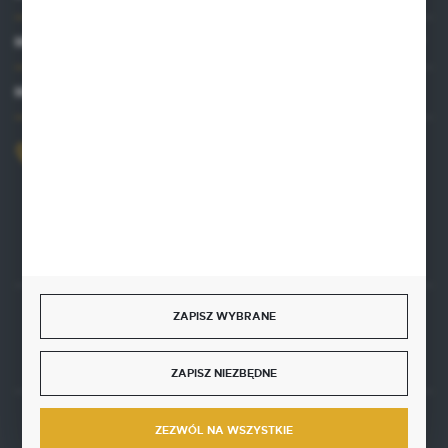
MOJE KONTO
MASZ PYTANIE?
+48 515 761 144
Zapraszamy pon.-pt. 8.00-16.00
kontakt@punktzielarski.pl
ZAPISZ WYBRANE
Rozpocznij zwrot produktu:
ODSTĄP OD UMOWY TUTAJ
ZAPISZ NIEZBĘDNE
BEZPIECZNE PŁATNOŚCI
ZEZWÓL NA WSZYSTKIE