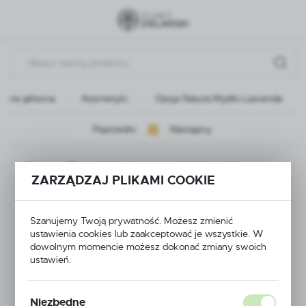
Przejdź do menu.
Przejdź do wyszukiwarki.
Przejdź do treści.
trona główna
Kosmetyki
Opcja Natura Mydło Lawenda
Poprzedni
Następny
Opcja Natura Mydło
ZARZĄDZAJ PLIKAMI COOKIE
Lawenda
Szanujemy Twoją prywatność. Możesz zmienić
ustawienia cookies lub zaakceptować je wszystkie. W
dowolnym momencie możesz dokonać zmiany swoich
NOWOŚĆ
ustawień.
Niezbędne