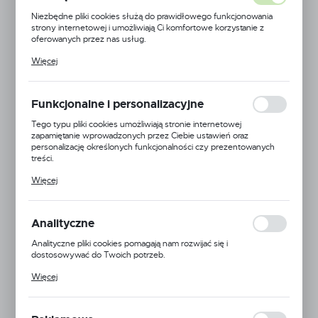
Niezbędne pliki cookies służą do prawidłowego funkcjonowania
strony internetowej i umożliwiają Ci komfortowe korzystanie z
oferowanych przez nas usług.
Pliki cookies odpowiadają na podejmowane przez Ciebie działania w
Więcej
celu m.in. dostosowania Twoich ustawień preferencji prywatności,
logowania czy wypełniania formularzy. Dzięki plikom cookies
strona, z której korzystasz, może działać bez zakłóceń.
Funkcjonalne i personalizacyjne
Tego typu pliki cookies umożliwiają stronie internetowej
zapamiętanie wprowadzonych przez Ciebie ustawień oraz
personalizację określonych funkcjonalności czy prezentowanych
treści.
Dzięki tym plikom cookies możemy zapewnić Ci większy komfort
Więcej
korzystania z funkcjonalności naszej strony poprzez dopasowanie
jej do Twoich indywidualnych preferencji. Wyrażenie zgody na
funkcjonalne i personalizacyjne pliki cookies gwarantuje dostępność
większej ilości funkcji na stronie.
Analityczne
Opcja Natura
Analityczne pliki cookies pomagają nam rozwijać się i
dostosowywać do Twoich potrzeb.
Kod produktu:
5903766418049
Cookies analityczne pozwalają na uzyskanie informacji w zakresie
Więcej
wykorzystywania witryny internetowej, miejsca oraz częstotliwości,
Dostępny
z jaką odwiedzane są nasze serwisy www. Dane pozwalają nam na
ocenę naszych serwisów internetowych pod względem ich
popularności wśród użytkowników. Zgromadzone informacje są