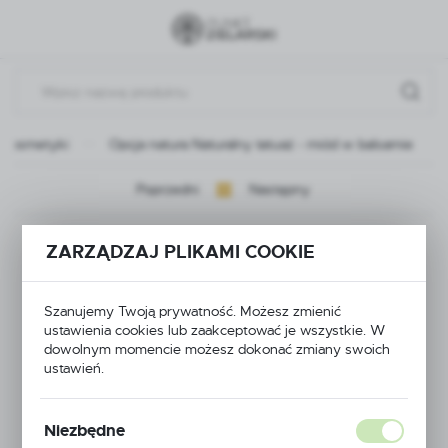
Przejdź do menu.
Przejdź do wyszukiwarki.
Przejdź do treści.
Kosmetyki
Opcja natura Naturalny tatuaż - miód w balsamie
Poprzedni
Następny
Opcja natura
ZARZĄDZAJ PLIKAMI COOKIE
Naturalny tatuaż -
Szanujemy Twoją prywatność. Możesz zmienić
miód w balsamie
ustawienia cookies lub zaakceptować je wszystkie. W
dowolnym momencie możesz dokonać zmiany swoich
ustawień.
NOWOŚĆ
Niezbędne