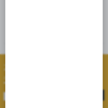
śliwowy, Witamina E, Alkohol benzylowy, kwas
dehydrooctowy, Olej rokitnikowy, Olejek eteryczny
grejpfrutowy, Olejek ylang ylang.
Opinie
Inne z kategorii
Zapisz się do newslettera
Zapisz się do newslettera na naszym sklepie internetowym i
otrzymuj informacje o nowościach i promocjach.
ZAPISZ SIĘ
Wyrażam zgodę na otrzymywanie drogą elektroniczną na wskazany przeze