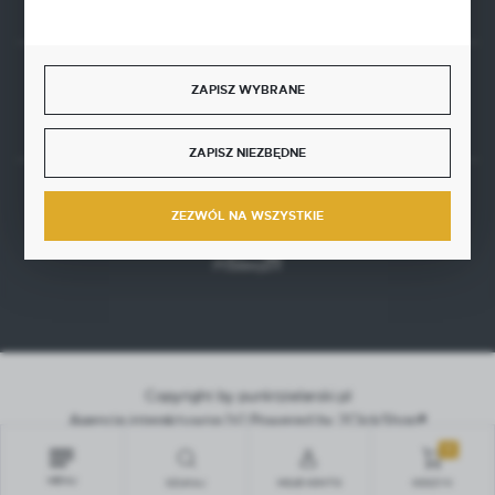
ZAPISZ WYBRANE
Rozpocznij zwrot produktu:
ODSTĄP OD UMOWY TUTAJ
ZAPISZ NIEZBĘDNE
BEZPIECZNE PŁATNOŚCI
ZEZWÓL NA WSZYSTKIE
Copyright by punktzielarski.pl
Agencja interaktywna
[ti]
Powered by
2ClickShop®
0
MENU
SZUKAJ
MOJE KONTO
KOSZYK