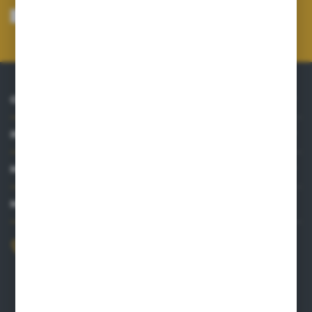
mnie adres e-mail informacji dotyczących usług świadczonych przez
Administratora. Zgoda może zostać cofnięta w każdym czasie.
Polityka
prywatności
*
O NAS
INFORMACJE
MOJE KONTO
MASZ PYTANIE?
+48 515 761 144
Zapraszamy pon.-pt. 8.00-16.00
kontakt@punktzielarski.pl