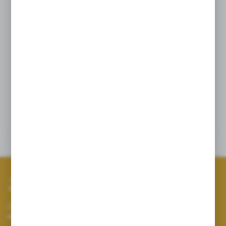
Składniki
Sól himalajska, Siarczan magnezu, Olej migdałowy,
Gliceryna, Glinka biała, Olejek eteryczny z trawy
cytrynowej, Glinka czerwona, Olej makadamia, Olej
śliwkowy, Witamina E, Olej truskawkowy.
Opinie
Inne z kategorii
Zapisz się do newslettera
Zapisz się do newslettera na naszym sklepie internetowym i
otrzymuj informacje o nowościach i promocjach.