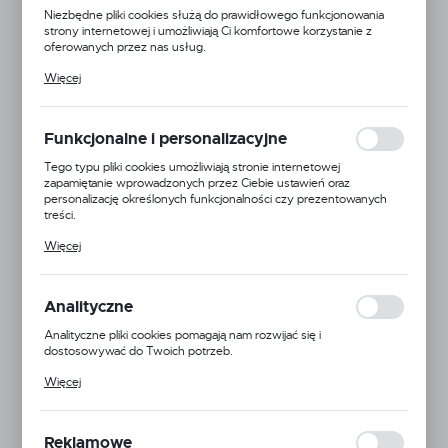
Niezbędne pliki cookies służą do prawidłowego funkcjonowania
strony internetowej i umożliwiają Ci komfortowe korzystanie z
oferowanych przez nas usług.
Pliki cookies odpowiadają na podejmowane przez Ciebie działania w
Więcej
celu m.in. dostosowania Twoich ustawień preferencji prywatności,
logowania czy wypełniania formularzy. Dzięki plikom cookies
strona, z której korzystasz, może działać bez zakłóceń.
Funkcjonalne i personalizacyjne
Tego typu pliki cookies umożliwiają stronie internetowej
zapamiętanie wprowadzonych przez Ciebie ustawień oraz
personalizację określonych funkcjonalności czy prezentowanych
treści.
Dzięki tym plikom cookies możemy zapewnić Ci większy komfort
Więcej
korzystania z funkcjonalności naszej strony poprzez dopasowanie
jej do Twoich indywidualnych preferencji. Wyrażenie zgody na
funkcjonalne i personalizacyjne pliki cookies gwarantuje dostępność
większej ilości funkcji na stronie.
Analityczne
Opcja Natura
Analityczne pliki cookies pomagają nam rozwijać się i
dostosowywać do Twoich potrzeb.
Kod produktu:
5903766418209
Cookies analityczne pozwalają na uzyskanie informacji w zakresie
Więcej
wykorzystywania witryny internetowej, miejsca oraz częstotliwości,
Dostępny
z jaką odwiedzane są nasze serwisy www. Dane pozwalają nam na
ocenę naszych serwisów internetowych pod względem ich
popularności wśród użytkowników. Zgromadzone informacje są
Reklamowe