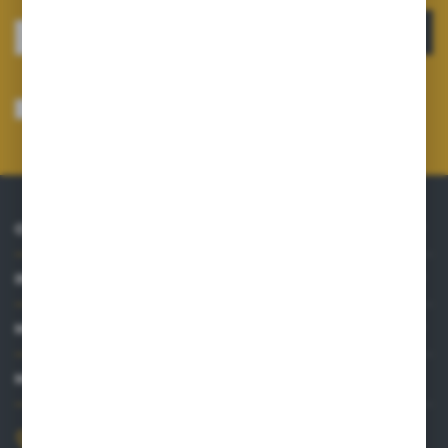
ZAPISZ SIĘ
Wyrażam zgodę na otrzymywanie drogą elektroniczną na wskazany przeze
mnie adres e-mail informacji dotyczących usług świadczonych przez
Administratora. Zgoda może zostać cofnięta w każdym czasie.
Polityka
prywatności
*
O NAS
INFORMACJE
MOJE KONTO
MASZ PYTANIE?
+48 515 761 144