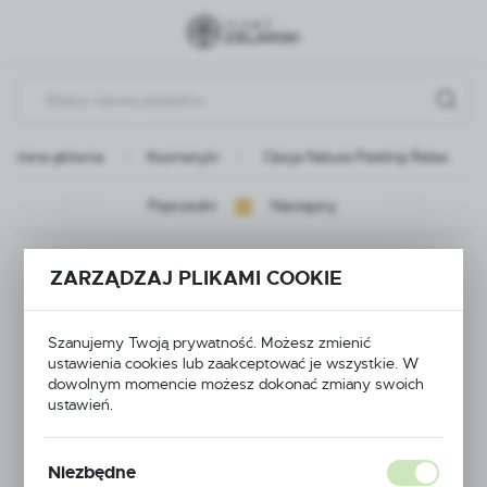
Przejdź do menu.
Przejdź do wyszukiwarki.
Przejdź do treści.
Strona główna
Kosmetyki
Opcja Natura Peeling Relax
Poprzedni
Następny
Opcja Natura Peeling
ZARZĄDZAJ PLIKAMI COOKIE
Relax
Szanujemy Twoją prywatność. Możesz zmienić
ustawienia cookies lub zaakceptować je wszystkie. W
dowolnym momencie możesz dokonać zmiany swoich
NOWOŚĆ
ustawień.
Niezbędne