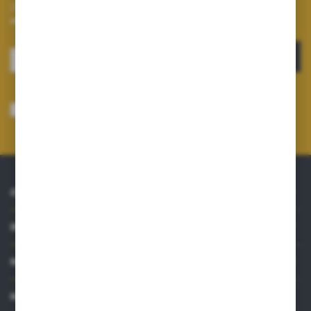
Zapisz się do newslettera na naszym sklepie internetowym i
otrzymuj informacje o nowościach i promocjach.
ZAPISZ SIĘ
Wyrażam zgodę na otrzymywanie drogą elektroniczną na wskazany przeze
mnie adres e-mail informacji dotyczących usług świadczonych przez
Administratora. Zgoda może zostać cofnięta w każdym czasie.
Polityka
prywatności
*
O NAS
INFORMACJE
MOJE KONTO
MASZ PYTANIE?