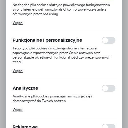
Niezbędne pliki cookies służą do prawidłowego funkcjonowania
strony internetowej i umożliwiają Ci komfortowe korzystanie z
oferowanych przez nas usług.
Pliki cookies odpowiadają na podejmowane przez Ciebie działania w
Więcej
celu m.in. dostosowania Twoich ustawień preferencji prywatności,
logowania czy wypełniania formularzy. Dzięki plikom cookies
strona, z której korzystasz, może działać bez zakłóceń.
Funkcjonalne i personalizacyjne
Tego typu pliki cookies umożliwiają stronie internetowej
zapamiętanie wprowadzonych przez Ciebie ustawień oraz
personalizację określonych funkcjonalności czy prezentowanych
treści.
Dzięki tym plikom cookies możemy zapewnić Ci większy komfort
Więcej
korzystania z funkcjonalności naszej strony poprzez dopasowanie
jej do Twoich indywidualnych preferencji. Wyrażenie zgody na
funkcjonalne i personalizacyjne pliki cookies gwarantuje dostępność
większej ilości funkcji na stronie.
Analityczne
LaQuara
Analityczne pliki cookies pomagają nam rozwijać się i
dostosowywać do Twoich potrzeb.
Kod produktu:
5904814324275
Cookies analityczne pozwalają na uzyskanie informacji w zakresie
Więcej
wykorzystywania witryny internetowej, miejsca oraz częstotliwości,
Dostępny
z jaką odwiedzane są nasze serwisy www. Dane pozwalają nam na
ocenę naszych serwisów internetowych pod względem ich
popularności wśród użytkowników. Zgromadzone informacje są
Reklamowe