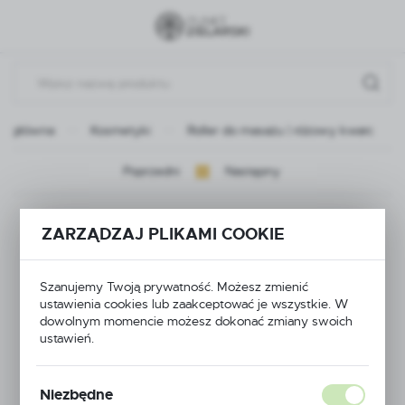
Przejdź do menu.
Przejdź do wyszukiwarki.
Przejdź do treści.
na główna
Kosmetyki
Roller do masażu | różowy kwarc
Poprzedni
Następny
Roller do masażu |
ZARZĄDZAJ PLIKAMI COOKIE
różowy kwarc
Szanujemy Twoją prywatność. Możesz zmienić
ustawienia cookies lub zaakceptować je wszystkie. W
dowolnym momencie możesz dokonać zmiany swoich
NOWOŚĆ
ustawień.
Niezbędne