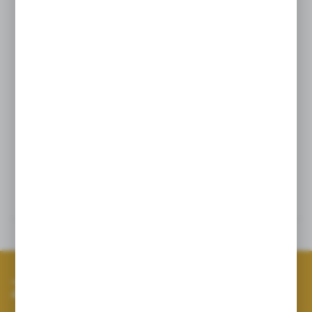
w którym możesz go później przechowywać, żeby
zabezpieczyć go przed zanieczyszczeniami. Przyda Ci
się również w podróży. Ze względu na naturalność
kamienia wałki mogą nieznacznie różnić się kolorem.
Materiał
kwarc różowy, drewno.
Opinie
Inne z kategorii
Zapisz się do newslettera