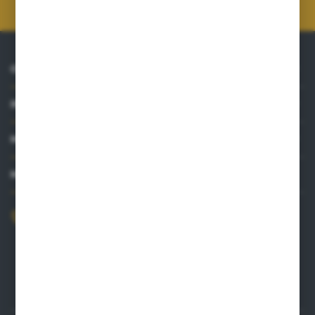
prywatności
*
O NAS
INFORMACJE
MOJE KONTO
MASZ PYTANIE?
+48 515 761 144
Zapraszamy pon.-pt. 8.00-16.00
kontakt@punktzielarski.pl