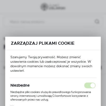
Przejdź do menu.
Przejdź do wyszukiwarki.
Przejdź do treści.
Strona główna
Kosmetyki
Maseczki
ZARZĄDZAJ PLIKAMI COOKIE
Maseczki
(3)
Szanujemy Twoją prywatność. Możesz zmienić
ustawienia cookies lub zaakceptować je wszystkie. W
dowolnym momencie możesz dokonać zmiany swoich
Domyślnie
FILTRUJ
ustawień.
Niezbędne
Niezbędne pliki cookies służą do prawidłowego funkcjonowania
strony internetowej i umożliwiają Ci komfortowe korzystanie z
oferowanych przez nas usług.
Pliki cookies odpowiadają na podejmowane przez Ciebie działania w