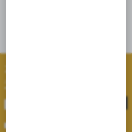
Zapisz się do newslettera
Zapisz się do newslettera na naszym sklepie internetowym i
otrzymuj informacje o nowościach i promocjach.
ZAPISZ SIĘ
Wyrażam zgodę na otrzymywanie drogą elektroniczną na wskazany przeze
mnie adres e-mail informacji dotyczących usług świadczonych przez
Administratora. Zgoda może zostać cofnięta w każdym czasie.
Polityka