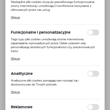
Niezbędne pliki cookies służą do prawidłowego funkcjonowania
strony internetowej i umożliwiają Ci komfortowe korzystanie z
oferowanych przez nas usług.
Pliki cookies odpowiadają na podejmowane przez Ciebie działania w
Więcej
celu m.in. dostosowania Twoich ustawień preferencji prywatności,
logowania czy wypełniania formularzy. Dzięki plikom cookies
strona, z której korzystasz, może działać bez zakłóceń.
Funkcjonalne i personalizacyjne
Tego typu pliki cookies umożliwiają stronie internetowej
zapamiętanie wprowadzonych przez Ciebie ustawień oraz
personalizację określonych funkcjonalności czy prezentowanych
treści.
Dzięki tym plikom cookies możemy zapewnić Ci większy komfort
Więcej
korzystania z funkcjonalności naszej strony poprzez dopasowanie
jej do Twoich indywidualnych preferencji. Wyrażenie zgody na
funkcjonalne i personalizacyjne pliki cookies gwarantuje dostępność
większej ilości funkcji na stronie.
Analityczne
Adaptogenialna
Analityczne pliki cookies pomagają nam rozwijać się i
dostosowywać do Twoich potrzeb.
Kod produktu:
5905771720872
Cookies analityczne pozwalają na uzyskanie informacji w zakresie
Więcej
wykorzystywania witryny internetowej, miejsca oraz częstotliwości,
Dostępny
z jaką odwiedzane są nasze serwisy www. Dane pozwalają nam na
ocenę naszych serwisów internetowych pod względem ich
popularności wśród użytkowników. Zgromadzone informacje są
Reklamowe
przetwarzane w formie zanonimizowanej. Wyrażenie zgody na