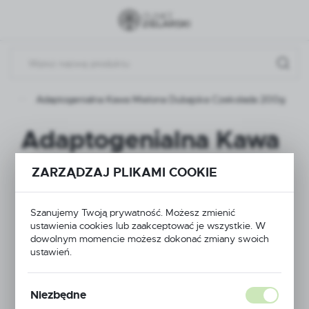
Przejdź do menu.
Przejdź do wyszukiwarki.
Przejdź do treści.
ty
Adaptogenialna Kawa Mielona Dubajska Czekolada 200g
Adaptogenialna Kawa
Mielona Dubajska
ZARZĄDZAJ PLIKAMI COOKIE
Czekolada 200g
Szanujemy Twoją prywatność. Możesz zmienić
ustawienia cookies lub zaakceptować je wszystkie. W
dowolnym momencie możesz dokonać zmiany swoich
ustawień.
Niezbędne