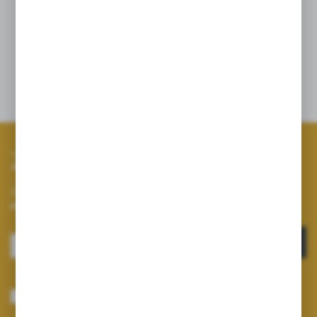
L-teanina
100 mg
L-tyrozyna
100 mg
Opinie
Zapisz się do newslettera
Zapisz się do newslettera na naszym sklepie internetowym i
otrzymuj informacje o nowościach i promocjach.
ZAPISZ SIĘ
Wyrażam zgodę na otrzymywanie drogą elektroniczną na wskazany przeze
mnie adres e-mail informacji dotyczących usług świadczonych przez
Administratora. Zgoda może zostać cofnięta w każdym czasie.
Polityka
prywatności
*