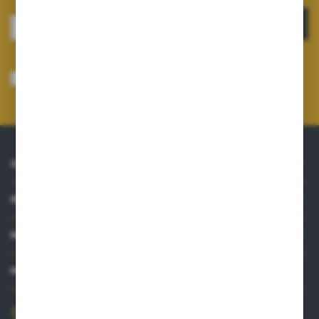
ZAPISZ SIĘ
Wyrażam zgodę na otrzymywanie drogą elektroniczną na wskazany przeze
mnie adres e-mail informacji dotyczących usług świadczonych przez
Administratora. Zgoda może zostać cofnięta w każdym czasie.
Polityka
prywatności
*
O NAS
INFORMACJE
MOJE KONTO
MASZ PYTANIE?
+48 515 761 144