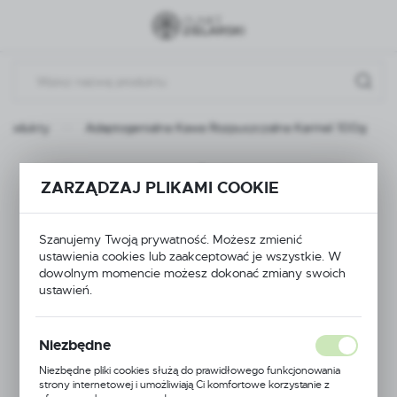
Przejdź do menu.
Przejdź do wyszukiwarki.
Przejdź do treści.
Produkty
Adaptogenialna Kawa Rozpuszczalna Karmel 100g
Adaptogenialna Kawa
ZARZĄDZAJ PLIKAMI COOKIE
Rozpuszczalna Karmel
Szanujemy Twoją prywatność. Możesz zmienić
100g
ustawienia cookies lub zaakceptować je wszystkie. W
dowolnym momencie możesz dokonać zmiany swoich
ustawień.
Niezbędne
Niezbędne pliki cookies służą do prawidłowego funkcjonowania
strony internetowej i umożliwiają Ci komfortowe korzystanie z