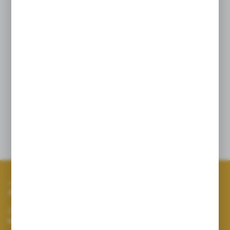
SPOSÓB STOSOWANIA:
Zalecana porcjadzienna: 10 g (ok. 2 łyżeczki) kawy
rozpuścić w 200 ml gorącej wody otemperaturze 93–
96°C. Nie zalewać wrzątkiem. Spożywać raz dziennie.
Takprzygotowaną kawę można podawać z mlekiem
lub ulubionymi dodatkami. Nie należy przekraczać
dziennej porcji spożycia.
Opinie
Zapisz się do newslettera
Zapisz się do newslettera na naszym sklepie internetowym i
otrzymuj informacje o nowościach i promocjach.