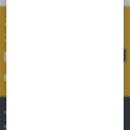
Zapisz się do newslettera
Zapisz się do newslettera na naszym sklepie internetowym i
otrzymuj informacje o nowościach i promocjach.
ZAPISZ SIĘ
Wyrażam zgodę na otrzymywanie drogą elektroniczną na wskazany przeze
mnie adres e-mail informacji dotyczących usług świadczonych przez
Administratora. Zgoda może zostać cofnięta w każdym czasie.
Polityka
prywatności
*
O NAS
INFORMACJE