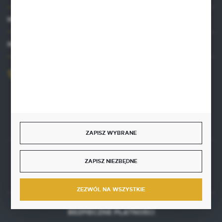
MOJE KONTO
MASZ PYTANIE?
+48 515 761 144
Zapraszamy pon.-pt. 8.00-16.00
kontakt@punktzielarski.pl
ZAPISZ WYBRANE
ZAPISZ NIEZBĘDNE
Rozpocznij zwrot produktu:
ODSTĄP OD UMOWY TUTAJ
ZEZWÓL NA WSZYSTKIE
BEZPIECZNE PŁATNOŚCI