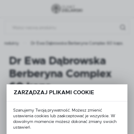
Przejdź do menu.
Przejdź do wyszukiwarki.
Przejdź do treści.
Produkty
Dr Ewa Dąbrowska Berberyna Complex 60 kaps.
Dr Ewa Dąbrowska
Berberyna Complex
60 kaps.
ZARZĄDZAJ PLIKAMI COOKIE
NOWOŚĆ
Szanujemy Twoją prywatność. Możesz zmienić
ustawienia cookies lub zaakceptować je wszystkie. W
dowolnym momencie możesz dokonać zmiany swoich
ustawień.