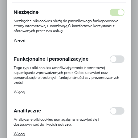
Niezbędne
Niezbędne pliki cookies służą do prawidłowego funkcjonowania
strony internetowej i umożliwiają Ci komfortowe korzystanie z
oferowanych przez nas usług.
Pliki cookies odpowiadają na podejmowane przez Ciebie działania w
Więcej
celu m.in. dostosowania Twoich ustawień preferencji prywatności,
logowania czy wypełniania formularzy. Dzięki plikom cookies
strona, z której korzystasz, może działać bez zakłóceń.
Funkcjonalne i personalizacyjne
Tego typu pliki cookies umożliwiają stronie internetowej
zapamiętanie wprowadzonych przez Ciebie ustawień oraz
personalizację określonych funkcjonalności czy prezentowanych
treści.
Dzięki tym plikom cookies możemy zapewnić Ci większy komfort
Więcej
korzystania z funkcjonalności naszej strony poprzez dopasowanie
Dr. Ewa Dąbrowska
jej do Twoich indywidualnych preferencji. Wyrażenie zgody na
funkcjonalne i personalizacyjne pliki cookies gwarantuje dostępność
Kod produktu:
5906395564361
większej ilości funkcji na stronie.
Analityczne
Analityczne pliki cookies pomagają nam rozwijać się i
Dostępny
dostosowywać do Twoich potrzeb.
Cookies analityczne pozwalają na uzyskanie informacji w zakresie
Więcej
wykorzystywania witryny internetowej, miejsca oraz częstotliwości,