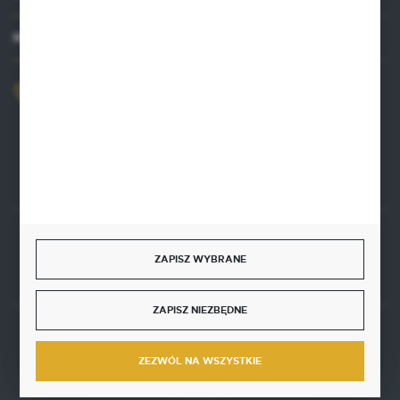
MASZ PYTANIE?
+48 515 761 144
Zapraszamy pon.-pt. 8.00-16.00
kontakt@punktzielarski.pl
Rozpocznij zwrot produktu:
ODSTĄP OD UMOWY TUTAJ
ZAPISZ WYBRANE
ZAPISZ NIEZBĘDNE
BEZPIECZNE PŁATNOŚCI
ZEZWÓL NA WSZYSTKIE