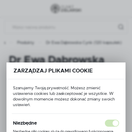
Przejdź do menu.
Przejdź do wyszukiwarki.
Przejdź do treści.
wna
Produkty
Dr Ewa Dąbrowska Cynk (120 kapsułek)
Dr Ewa Dąbrowska
Cynk (120 kapsułek)
ZARZĄDZAJ PLIKAMI COOKIE
Szanujemy Twoją prywatność. Możesz zmienić
ustawienia cookies lub zaakceptować je wszystkie. W
dowolnym momencie możesz dokonać zmiany swoich
ustawień.
Niezbędne
Niezbędne pliki cookies służą do prawidłowego funkcjonowania