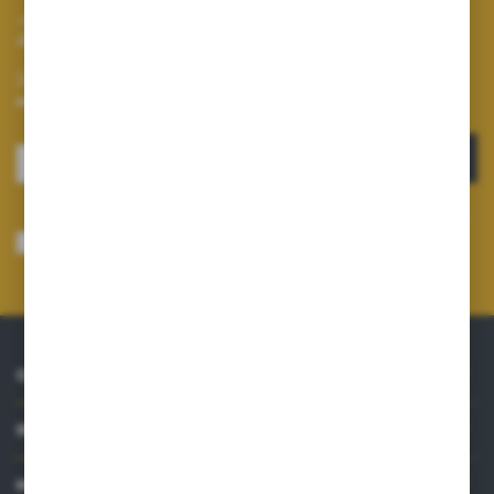
Zapisz się do newslettera
Zapisz się do newslettera na naszym sklepie internetowym i
otrzymuj informacje o nowościach i promocjach.
ZAPISZ SIĘ
Wyrażam zgodę na otrzymywanie drogą elektroniczną na wskazany przeze
mnie adres e-mail informacji dotyczących usług świadczonych przez
Administratora. Zgoda może zostać cofnięta w każdym czasie.
Polityka
prywatności
*
O NAS
INFORMACJE
MOJE KONTO