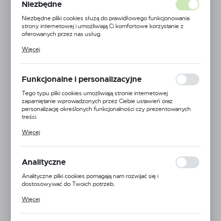
Niezbędne
Niezbędne pliki cookies służą do prawidłowego funkcjonowania
strony internetowej i umożliwiają Ci komfortowe korzystanie z
oferowanych przez nas usług.
Pliki cookies odpowiadają na podejmowane przez Ciebie działania w
Więcej
celu m.in. dostosowania Twoich ustawień preferencji prywatności,
logowania czy wypełniania formularzy. Dzięki plikom cookies
strona, z której korzystasz, może działać bez zakłóceń.
Funkcjonalne i personalizacyjne
Tego typu pliki cookies umożliwiają stronie internetowej
zapamiętanie wprowadzonych przez Ciebie ustawień oraz
personalizację określonych funkcjonalności czy prezentowanych
treści.
Dzięki tym plikom cookies możemy zapewnić Ci większy komfort
Więcej
korzystania z funkcjonalności naszej strony poprzez dopasowanie
jej do Twoich indywidualnych preferencji. Wyrażenie zgody na
funkcjonalne i personalizacyjne pliki cookies gwarantuje dostępność
Dr. Ewa Dąbrowska
większej ilości funkcji na stronie.
Analityczne
Kod produktu:
5906395564385
Analityczne pliki cookies pomagają nam rozwijać się i
dostosowywać do Twoich potrzeb.
Dostępny
Cookies analityczne pozwalają na uzyskanie informacji w zakresie
Więcej
wykorzystywania witryny internetowej, miejsca oraz częstotliwości,
z jaką odwiedzane są nasze serwisy www. Dane pozwalają nam na
ocenę naszych serwisów internetowych pod względem ich