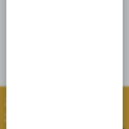
Witamina C 100 mg 125
*RWS – Referencyjnych Wartości Spożycia
Składniki:
ekstrakt z pędów bambusa
zwyczajnego (Bambusa vulgaris), standaryzowany
na 75 % krzemu; substancja wypełniająca:
hydroksypropylometyloceluloza; witamina C (kwas L-
askorbinowy), L-leucyna, inulina.
Opinie
Zapisz się do newslettera
Zapisz się do newslettera na naszym sklepie internetowym i
otrzymuj informacje o nowościach i promocjach.