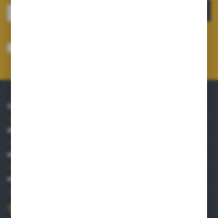
ZAPISZ SIĘ
Wyrażam zgodę na otrzymywanie drogą elektroniczną na wskazany przeze
mnie adres e-mail informacji dotyczących usług świadczonych przez
Administratora. Zgoda może zostać cofnięta w każdym czasie.
Polityka
prywatności
*
O NAS
INFORMACJE
MOJE KONTO
MASZ PYTANIE?
+48 515 761 144