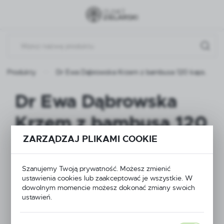
Przejdź do menu.
Przejdź do wyszukiwarki.
Przejdź do treści.
Produkty
Dr Ewa Dąbrowska Krzem z bambusa 120 kaps.
Dr Ewa Dąbrowska
Krzem z bambusa 120
kaps.
ZARZĄDZAJ PLIKAMI COOKIE
Szanujemy Twoją prywatność. Możesz zmienić
ustawienia cookies lub zaakceptować je wszystkie. W
NOWOŚĆ
dowolnym momencie możesz dokonać zmiany swoich
ustawień.