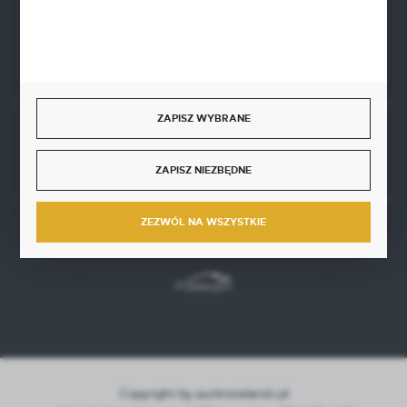
Zapraszamy pon.-pt. 8.00-16.00
kontakt@punktzielarski.pl
ZAPISZ WYBRANE
Rozpocznij zwrot produktu:
ODSTĄP OD UMOWY TUTAJ
ZAPISZ NIEZBĘDNE
ZEZWÓL NA WSZYSTKIE
BEZPIECZNE PŁATNOŚCI
Copyright by punktzielarski.pl