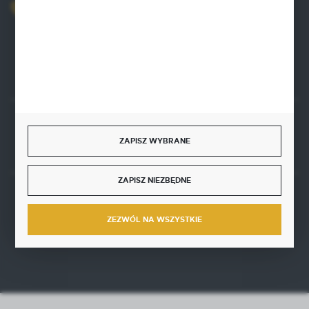
+48 515 761 144
Zapraszamy pon.-pt. 8.00-16.00
kontakt@punktzielarski.pl
Rozpocznij zwrot produktu:
ODSTĄP OD UMOWY TUTAJ
ZAPISZ WYBRANE
ZAPISZ NIEZBĘDNE
BEZPIECZNE PŁATNOŚCI
ZEZWÓL NA WSZYSTKIE