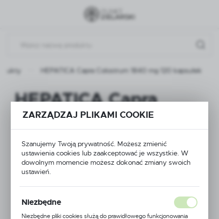
Przejdź do menu.
Przejdź do wyszukiwarki.
Przejdź do treści.
odukty
HEPATICA Capra Colostrum 1840 mg 120 kapsułek
HEPATICA Capra
Colostrum 1840 mg
ZARZĄDZAJ PLIKAMI COOKIE
120 kapsułek
Szanujemy Twoją prywatność. Możesz zmienić
ustawienia cookies lub zaakceptować je wszystkie. W
dowolnym momencie możesz dokonać zmiany swoich
ustawień.
Niezbędne
Niezbędne pliki cookies służą do prawidłowego funkcjonowania