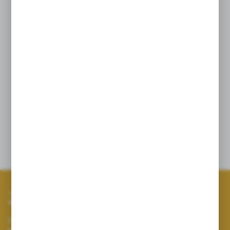
Warunki przechowywania
Przechowywać w sposób niedostępny dla małych
dzieci.
Informacja
Nie stosować w przypadku nadwrażliwości
na którykolwiek składnik produktu.
Produkt nie jest wskazany dla kobiet w ciąży i matek
karmiących piersią.
Opinie
Zapisz się do newslettera
Zapisz się do newslettera na naszym sklepie internetowym i
otrzymuj informacje o nowościach i promocjach.