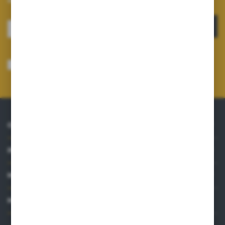
ZAPISZ SIĘ
Wyrażam zgodę na otrzymywanie drogą elektroniczną na wskazany przeze
mnie adres e-mail informacji dotyczących usług świadczonych przez
Administratora. Zgoda może zostać cofnięta w każdym czasie.
Polityka
prywatności
*
O NAS
INFORMACJE
MOJE KONTO
MASZ PYTANIE?