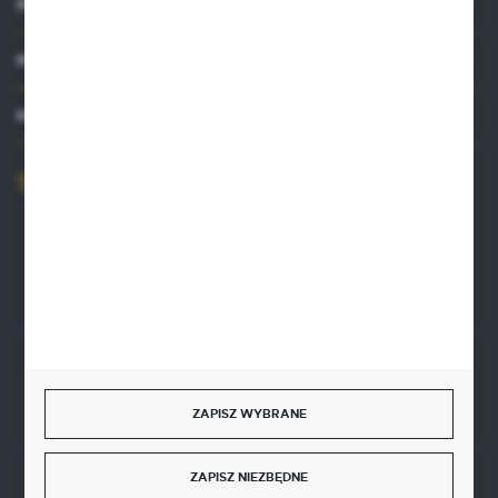
INFORMACJE
MOJE KONTO
MASZ PYTANIE?
+48 515 761 144
Zapraszamy pon.-pt. 8.00-16.00
kontakt@punktzielarski.pl
Rozpocznij zwrot produktu:
ODSTĄP OD UMOWY TUTAJ
ZAPISZ WYBRANE
ZAPISZ NIEZBĘDNE
BEZPIECZNE PŁATNOŚCI