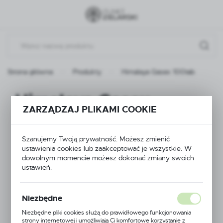
Przejdź do menu.
Przejdź do wyszukiwarki.
Przejdź do treści.
Strona główna
Produkty
Himalaya Gasex 100tab
Himalaya Gasex
ZARZĄDZAJ PLIKAMI COOKIE
100tab
Szanujemy Twoją prywatność. Możesz zmienić
ustawienia cookies lub zaakceptować je wszystkie. W
dowolnym momencie możesz dokonać zmiany swoich
ustawień.
Niezbędne
Niezbędne pliki cookies służą do prawidłowego funkcjonowania
strony internetowej i umożliwiają Ci komfortowe korzystanie z