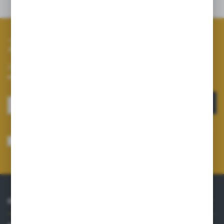
Opinie
Zapisz się do newslettera
Zapisz się do newslettera na naszym sklepie internetowym i
otrzymuj informacje o nowościach i promocjach.
ZAPISZ SIĘ
Wyrażam zgodę na otrzymywanie drogą elektroniczną na wskazany przeze
mnie adres e-mail informacji dotyczących usług świadczonych przez
Administratora. Zgoda może zostać cofnięta w każdym czasie.
Polityka
prywatności
*
O NAS