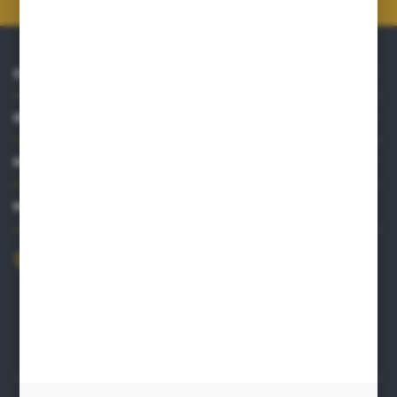
O NAS
INFORMACJE
MOJE KONTO
MASZ PYTANIE?
+48 515 761 144
Zapraszamy pon.-pt. 8.00-16.00
kontakt@punktzielarski.pl