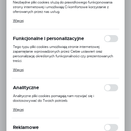
Niezbędne pliki cookies służą do prawidłowego funkcjonowania
strony internetowej i umożliwiają Ci komfortowe korzystanie z
oferowanych przez nas usług.
Pliki cookies odpowiadają na podejmowane przez Ciebie działania w
Więcej
celu m.in. dostosowania Twoich ustawień preferencji prywatności,
logowania czy wypełniania formularzy. Dzięki plikom cookies
strona, z której korzystasz, może działać bez zakłóceń.
Funkcjonalne i personalizacyjne
Tego typu pliki cookies umożliwiają stronie internetowej
zapamiętanie wprowadzonych przez Ciebie ustawień oraz
personalizację określonych funkcjonalności czy prezentowanych
treści.
Dzięki tym plikom cookies możemy zapewnić Ci większy komfort
Więcej
korzystania z funkcjonalności naszej strony poprzez dopasowanie
jej do Twoich indywidualnych preferencji. Wyrażenie zgody na
funkcjonalne i personalizacyjne pliki cookies gwarantuje dostępność
większej ilości funkcji na stronie.
Analityczne
Jodavita
Analityczne pliki cookies pomagają nam rozwijać się i
dostosowywać do Twoich potrzeb.
Kod produktu:
5906395564231
Cookies analityczne pozwalają na uzyskanie informacji w zakresie
Więcej
wykorzystywania witryny internetowej, miejsca oraz częstotliwości,
Dostępny
z jaką odwiedzane są nasze serwisy www. Dane pozwalają nam na
ocenę naszych serwisów internetowych pod względem ich
popularności wśród użytkowników. Zgromadzone informacje są
Reklamowe
przetwarzane w formie zanonimizowanej. Wyrażenie zgody na