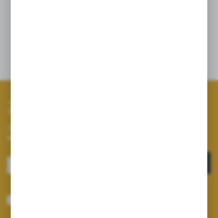
substytut zróżnicowanej diety. Po otwarciu spożyć
w ciągu 180 dni. Pamiętaj o zrównoważonym
sposobie żywienia i zdrowym trybie życia.
Opinie
Zapisz się do newslettera
Zapisz się do newslettera na naszym sklepie internetowym i
otrzymuj informacje o nowościach i promocjach.
ZAPISZ SIĘ
Wyrażam zgodę na otrzymywanie drogą elektroniczną na wskazany przeze
mnie adres e-mail informacji dotyczących usług świadczonych przez
Administratora. Zgoda może zostać cofnięta w każdym czasie.
Polityka
prywatności
*