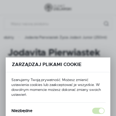
Przejdź do menu.
Przejdź do wyszukiwarki.
Przejdź do treści.
Produkty
Jodavita Pierwiastek Życia Jodavit Junior (250ml)
Jodavita Pierwiastek
Życia Jodavit Junior
ZARZĄDZAJ PLIKAMI COOKIE
(250ml)
Szanujemy Twoją prywatność. Możesz zmienić
ustawienia cookies lub zaakceptować je wszystkie. W
dowolnym momencie możesz dokonać zmiany swoich
ustawień.
Niezbędne