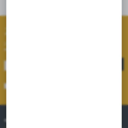
Opinie
Zapisz się do newslettera
Zapisz się do newslettera na naszym sklepie internetowym i
otrzymuj informacje o nowościach i promocjach.
ZAPISZ SIĘ
Wyrażam zgodę na otrzymywanie drogą elektroniczną na wskazany przeze
mnie adres e-mail informacji dotyczących usług świadczonych przez
Administratora. Zgoda może zostać cofnięta w każdym czasie.
Polityka
prywatności
*
O NAS