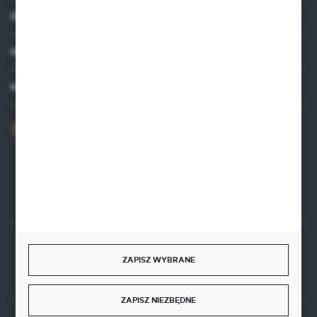
INFORMACJE
MOJE KONTO
MASZ PYTANIE?
+48 515 761 144
Zapraszamy pon.-pt. 8.00-16.00
kontakt@punktzielarski.pl
Rozpocznij zwrot produktu:
ZAPISZ WYBRANE
ODSTĄP OD UMOWY TUTAJ
ZAPISZ NIEZBĘDNE