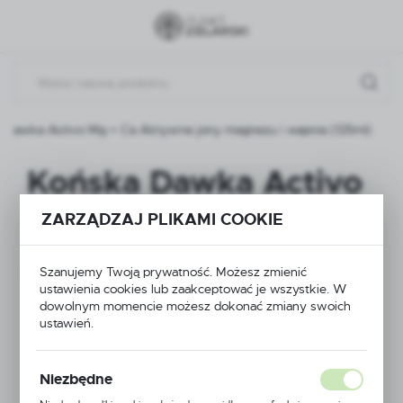
Przejdź do menu.
Przejdź do wyszukiwarki.
Przejdź do treści.
 Dawka Activo Mg + Ca Aktywne jony magnezu i wapnia (125ml)
Końska Dawka Activo
Mg + Ca Aktywne
ZARZĄDZAJ PLIKAMI COOKIE
jony magnezu i
Szanujemy Twoją prywatność. Możesz zmienić
wapnia (125ml)
ustawienia cookies lub zaakceptować je wszystkie. W
dowolnym momencie możesz dokonać zmiany swoich
ustawień.
Niezbędne