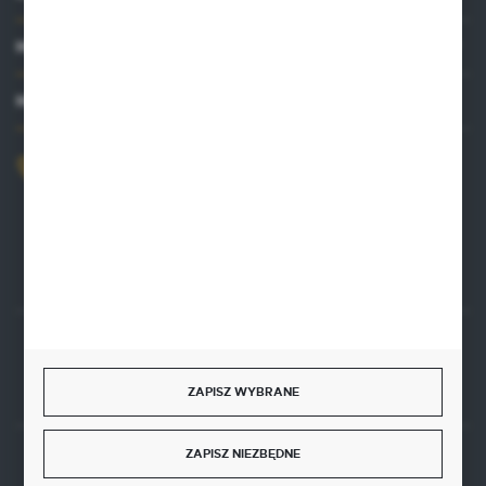
MOJE KONTO
MASZ PYTANIE?
+48 515 761 144
Zapraszamy pon.-pt. 8.00-16.00
kontakt@punktzielarski.pl
Rozpocznij zwrot produktu:
ODSTĄP OD UMOWY TUTAJ
ZAPISZ WYBRANE
ZAPISZ NIEZBĘDNE
BEZPIECZNE PŁATNOŚCI