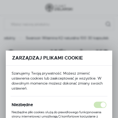
Przejdź do menu.
Przejdź do wyszukiwarki.
Przejdź do treści.
Produkty
Swanson Witamina K2 naturalna 100 30 kapsułek
Swanson Witamina K2
ZARZĄDZAJ PLIKAMI COOKIE
naturalna 100 30
kapsułek
Szanujemy Twoją prywatność. Możesz zmienić
ustawienia cookies lub zaakceptować je wszystkie. W
dowolnym momencie możesz dokonać zmiany swoich
ustawień.
Niezbędne
Niezbędne pliki cookies służą do prawidłowego funkcjonowania
strony internetowej i umożliwiają Ci komfortowe korzystanie z