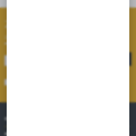
Opinie
Zapisz się do newslettera
Zapisz się do newslettera na naszym sklepie internetowym i
otrzymuj informacje o nowościach i promocjach.
ZAPISZ SIĘ
Wyrażam zgodę na otrzymywanie drogą elektroniczną na wskazany przeze
mnie adres e-mail informacji dotyczących usług świadczonych przez
Administratora. Zgoda może zostać cofnięta w każdym czasie.
Polityka
prywatności
*
O NAS
INFORMACJE