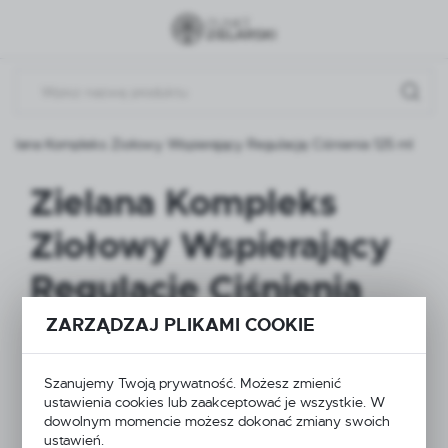
Przejdź do menu.
Przejdź do wyszukiwarki.
Przejdź do treści.
Zielana Kompleks Ziołowy Wspierający Regulację Ciśnienia 125 ml
Zielana Kompleks
Ziołowy Wspierający
Regulację Ciśnienia
125 ml
ZARZĄDZAJ PLIKAMI COOKIE
Szanujemy Twoją prywatność. Możesz zmienić
NOWOŚĆ
ustawienia cookies lub zaakceptować je wszystkie. W
dowolnym momencie możesz dokonać zmiany swoich
ustawień.