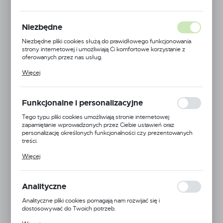
Niezbędne
Niezbędne pliki cookies służą do prawidłowego funkcjonowania
strony internetowej i umożliwiają Ci komfortowe korzystanie z
oferowanych przez nas usług.
Pliki cookies odpowiadają na podejmowane przez Ciebie działania w
Więcej
celu m.in. dostosowania Twoich ustawień preferencji prywatności,
logowania czy wypełniania formularzy. Dzięki plikom cookies
strona, z której korzystasz, może działać bez zakłóceń.
Funkcjonalne i personalizacyjne
Tego typu pliki cookies umożliwiają stronie internetowej
zapamiętanie wprowadzonych przez Ciebie ustawień oraz
personalizację określonych funkcjonalności czy prezentowanych
treści.
Dzięki tym plikom cookies możemy zapewnić Ci większy komfort
Więcej
korzystania z funkcjonalności naszej strony poprzez dopasowanie
jej do Twoich indywidualnych preferencji. Wyrażenie zgody na
funkcjonalne i personalizacyjne pliki cookies gwarantuje dostępność
Zielana
większej ilości funkcji na stronie.
Analityczne
Kod produktu:
5904814324084
Analityczne pliki cookies pomagają nam rozwijać się i
dostosowywać do Twoich potrzeb.
Dostępny
Cookies analityczne pozwalają na uzyskanie informacji w zakresie