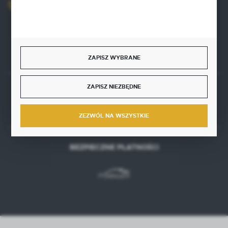
+48 515 761 144
Zapraszamy pon.-pt. 8.00-16.00
kontakt@punktzielarski.pl
ZAPISZ WYBRANE
ZAPISZ NIEZBĘDNE
Rozpocznij zwrot produktu:
ODSTĄP OD UMOWY TUTAJ
ZEZWÓL NA WSZYSTKIE
BEZPIECZNE PŁATNOŚCI