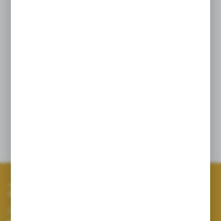
Ważne informacje
Suplement diety nie może być stosowany jako
substytut zróżnicowanej diety. Dla utrzymania
prawidłowego stanu zdrowia ważne jest prowadzenie
zdrowego trybu życia oraz stosowanie zróżnicowanej
i zbilansowanej diety.
*Nazwa produktu odnosi się do wsparcia organizmu
w utrzymaniu prawidłowego funkcjonowania układu
krążenia i regulacji ciśnienia krwi.
Opinie
Zapisz się do newslettera
Zapisz się do newslettera na naszym sklepie internetowym i
otrzymuj informacje o nowościach i promocjach.