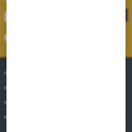
ZAPISZ SIĘ
Wyrażam zgodę na otrzymywanie drogą elektroniczną na wskazany przeze
mnie adres e-mail informacji dotyczących usług świadczonych przez
Administratora. Zgoda może zostać cofnięta w każdym czasie.
Polityka
prywatności
*
O NAS
INFORMACJE
MOJE KONTO
MASZ PYTANIE?