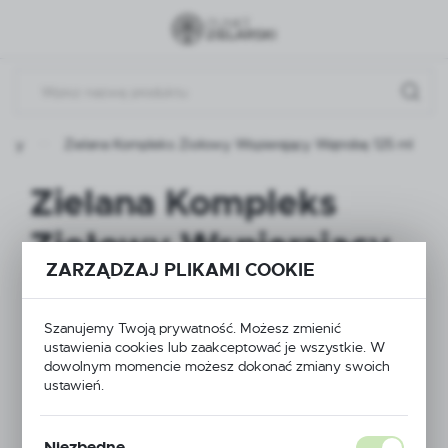
Przejdź do menu.
Przejdź do wyszukiwarki.
Przejdź do treści.
ukty
Zielana Kompleks Ziołowy Wspierający Wątrobę 125 ml
Zielana Kompleks
Ziołowy Wspierający
ZARZĄDZAJ PLIKAMI COOKIE
Wątrobę 125 ml
Szanujemy Twoją prywatność. Możesz zmienić
ustawienia cookies lub zaakceptować je wszystkie. W
NOWOŚĆ
dowolnym momencie możesz dokonać zmiany swoich
ustawień.
Niezbędne