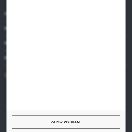
O NAS
INFORMACJE
MOJE KONTO
MASZ PYTANIE?
+48 515 761 144
Zapraszamy pon.-pt. 8.00-16.00
kontakt@punktzielarski.pl
ZAPISZ WYBRANE
Rozpocznij zwrot produktu:
ODSTĄP OD UMOWY TUTAJ