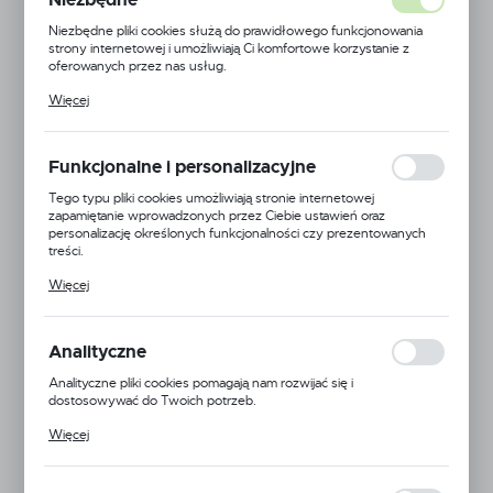
Niezbędne pliki cookies służą do prawidłowego funkcjonowania
strony internetowej i umożliwiają Ci komfortowe korzystanie z
oferowanych przez nas usług.
Pliki cookies odpowiadają na podejmowane przez Ciebie działania w
Więcej
celu m.in. dostosowania Twoich ustawień preferencji prywatności,
logowania czy wypełniania formularzy. Dzięki plikom cookies
strona, z której korzystasz, może działać bez zakłóceń.
Funkcjonalne i personalizacyjne
Tego typu pliki cookies umożliwiają stronie internetowej
zapamiętanie wprowadzonych przez Ciebie ustawień oraz
personalizację określonych funkcjonalności czy prezentowanych
treści.
Dzięki tym plikom cookies możemy zapewnić Ci większy komfort
Więcej
korzystania z funkcjonalności naszej strony poprzez dopasowanie
jej do Twoich indywidualnych preferencji. Wyrażenie zgody na
funkcjonalne i personalizacyjne pliki cookies gwarantuje dostępność
większej ilości funkcji na stronie.
Zielana
Analityczne
Analityczne pliki cookies pomagają nam rozwijać się i
Kod produktu:
5904814324022
dostosowywać do Twoich potrzeb.
Cookies analityczne pozwalają na uzyskanie informacji w zakresie
Dostępny
Więcej
wykorzystywania witryny internetowej, miejsca oraz częstotliwości,
z jaką odwiedzane są nasze serwisy www. Dane pozwalają nam na
ocenę naszych serwisów internetowych pod względem ich