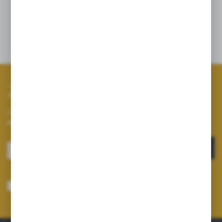
w ciągu dnia.
Opinie
Zapisz się do newslettera
Zapisz się do newslettera na naszym sklepie internetowym i
otrzymuj informacje o nowościach i promocjach.
ZAPISZ SIĘ
Wyrażam zgodę na otrzymywanie drogą elektroniczną na wskazany przeze
mnie adres e-mail informacji dotyczących usług świadczonych przez
Administratora. Zgoda może zostać cofnięta w każdym czasie.
Polityka
prywatności
*