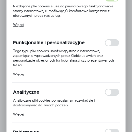
Niezbędne pliki cookies służą do prawidłowego funkcjonowania
strony internetowej i umożliwiają Ci komfortowe korzystanie z
oferowanych przez nas usług.
Pliki cookies odpowiadają na podejmowane przez Ciebie działania w
Więcej
celu m.in. dostosowania Twoich ustawień preferencji prywatności,
logowania czy wypełniania formularzy. Dzięki plikom cookies
strona, z której korzystasz, może działać bez zakłóceń.
Funkcjonalne i personalizacyjne
Tego typu pliki cookies umożliwiają stronie internetowej
zapamiętanie wprowadzonych przez Ciebie ustawień oraz
personalizację określonych funkcjonalności czy prezentowanych
treści.
Dzięki tym plikom cookies możemy zapewnić Ci większy komfort
Więcej
korzystania z funkcjonalności naszej strony poprzez dopasowanie
jej do Twoich indywidualnych preferencji. Wyrażenie zgody na
funkcjonalne i personalizacyjne pliki cookies gwarantuje dostępność
większej ilości funkcji na stronie.
Analityczne
Dr. Ewa Dąbrowska
Analityczne pliki cookies pomagają nam rozwijać się i
dostosowywać do Twoich potrzeb.
Kod produktu:
5906395564323
Cookies analityczne pozwalają na uzyskanie informacji w zakresie
Więcej
wykorzystywania witryny internetowej, miejsca oraz częstotliwości,
Dostępny
z jaką odwiedzane są nasze serwisy www. Dane pozwalają nam na
ocenę naszych serwisów internetowych pod względem ich
popularności wśród użytkowników. Zgromadzone informacje są