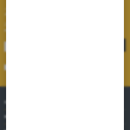
Zapisz się do newslettera
Zapisz się do newslettera na naszym sklepie internetowym i
otrzymuj informacje o nowościach i promocjach.
ZAPISZ SIĘ
Wyrażam zgodę na otrzymywanie drogą elektroniczną na wskazany przeze
mnie adres e-mail informacji dotyczących usług świadczonych przez
Administratora. Zgoda może zostać cofnięta w każdym czasie.
Polityka
prywatności
*
O NAS
INFORMACJE