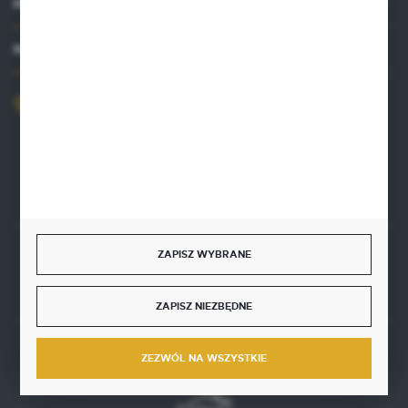
MOJE KONTO
MASZ PYTANIE?
+48 515 761 144
Zapraszamy pon.-pt. 8.00-16.00
kontakt@punktzielarski.pl
ZAPISZ WYBRANE
Rozpocznij zwrot produktu:
ODSTĄP OD UMOWY TUTAJ
ZAPISZ NIEZBĘDNE
BEZPIECZNE PŁATNOŚCI
ZEZWÓL NA WSZYSTKIE