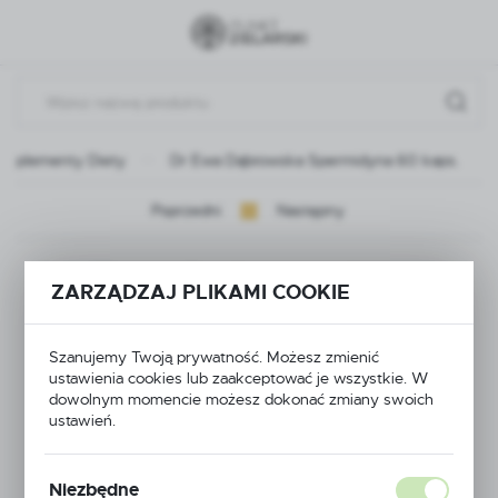
Przejdź do menu.
Przejdź do wyszukiwarki.
Przejdź do treści.
Suplementy Diety
Dr Ewa Dąbrowska Spermidyna 60 kaps.
Poprzedni
Następny
Dr Ewa Dąbrowska
ZARZĄDZAJ PLIKAMI COOKIE
Spermidyna 60 kaps.
Szanujemy Twoją prywatność. Możesz zmienić
ustawienia cookies lub zaakceptować je wszystkie. W
dowolnym momencie możesz dokonać zmiany swoich
NOWOŚĆ
ustawień.
Niezbędne