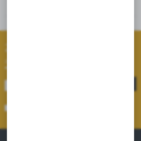
Opinie
Inne z kategorii
Zapisz się do newslettera
Zapisz się do newslettera na naszym sklepie internetowym i
otrzymuj informacje o nowościach i promocjach.
ZAPISZ SIĘ
Wyrażam zgodę na otrzymywanie drogą elektroniczną na wskazany przeze
mnie adres e-mail informacji dotyczących usług świadczonych przez
Administratora. Zgoda może zostać cofnięta w każdym czasie.
Polityka
prywatności
*