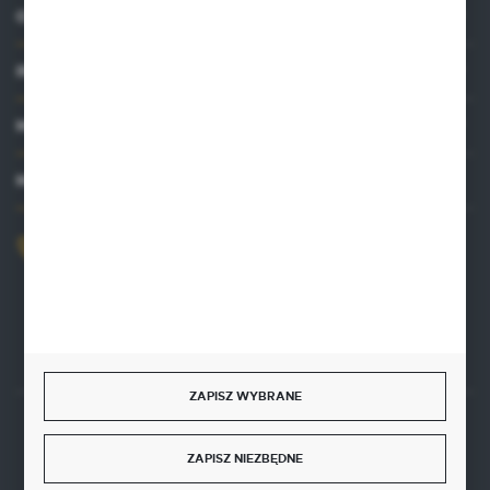
O NAS
INFORMACJE
MOJE KONTO
MASZ PYTANIE?
+48 515 761 144
Zapraszamy pon.-pt. 8.00-16.00
kontakt@punktzielarski.pl
ZAPISZ WYBRANE
Rozpocznij zwrot produktu:
ODSTĄP OD UMOWY TUTAJ
ZAPISZ NIEZBĘDNE