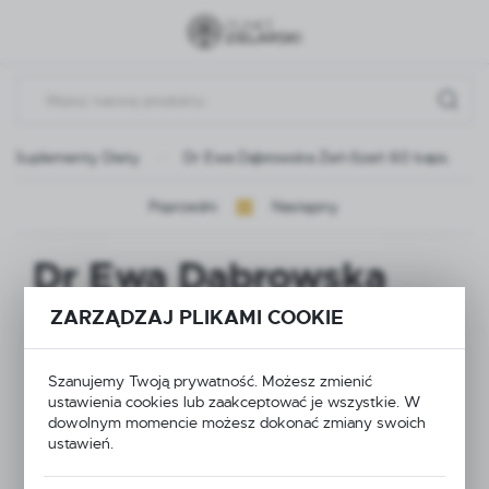
Przejdź do menu.
Przejdź do wyszukiwarki.
Przejdź do treści.
Suplementy Diety
Dr Ewa Dąbrowska Żeń-Szeń 60 kaps.
Poprzedni
Następny
Dr Ewa Dąbrowska
Żeń-Szeń 60 kaps.
ZARZĄDZAJ PLIKAMI COOKIE
Szanujemy Twoją prywatność. Możesz zmienić
NOWOŚĆ
ustawienia cookies lub zaakceptować je wszystkie. W
dowolnym momencie możesz dokonać zmiany swoich
ustawień.