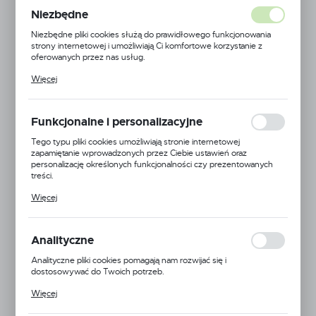
Niezbędne
Niezbędne pliki cookies służą do prawidłowego funkcjonowania
strony internetowej i umożliwiają Ci komfortowe korzystanie z
oferowanych przez nas usług.
Pliki cookies odpowiadają na podejmowane przez Ciebie działania w
Więcej
celu m.in. dostosowania Twoich ustawień preferencji prywatności,
logowania czy wypełniania formularzy. Dzięki plikom cookies
strona, z której korzystasz, może działać bez zakłóceń.
Funkcjonalne i personalizacyjne
Tego typu pliki cookies umożliwiają stronie internetowej
zapamiętanie wprowadzonych przez Ciebie ustawień oraz
personalizację określonych funkcjonalności czy prezentowanych
treści.
Dzięki tym plikom cookies możemy zapewnić Ci większy komfort
Więcej
korzystania z funkcjonalności naszej strony poprzez dopasowanie
jej do Twoich indywidualnych preferencji. Wyrażenie zgody na
funkcjonalne i personalizacyjne pliki cookies gwarantuje dostępność
Dr. Ewa Dąbrowska
większej ilości funkcji na stronie.
Analityczne
Kod produktu:
5906395564316
Analityczne pliki cookies pomagają nam rozwijać się i
dostosowywać do Twoich potrzeb.
Dostępny
Cookies analityczne pozwalają na uzyskanie informacji w zakresie
Więcej
wykorzystywania witryny internetowej, miejsca oraz częstotliwości,
z jaką odwiedzane są nasze serwisy www. Dane pozwalają nam na