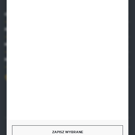
O NAS
INFORMACJE
MOJE KONTO
MASZ PYTANIE?
+48 515 761 144
Zapraszamy pon.-pt. 8.00-16.00
kontakt@punktzielarski.pl
ZAPISZ WYBRANE
Rozpocznij zwrot produktu:
ODSTĄP OD UMOWY TUTAJ