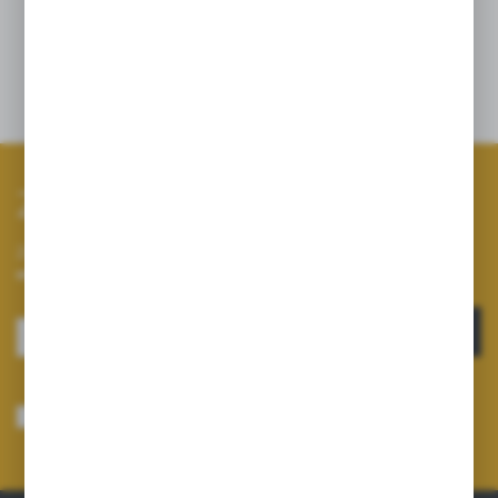
grejpfrutowy, Olejek ylang ylang.
Opinie
Zapisz się do newslettera
Zapisz się do newslettera na naszym sklepie internetowym i
otrzymuj informacje o nowościach i promocjach.
ZAPISZ SIĘ
Wyrażam zgodę na otrzymywanie drogą elektroniczną na wskazany przeze
mnie adres e-mail informacji dotyczących usług świadczonych przez
Administratora. Zgoda może zostać cofnięta w każdym czasie.
Polityka
prywatności
*