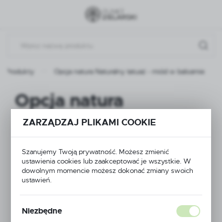
Przejdź do menu.
Przejdź do wyszukiwarki.
Przejdź do treści.
Produkty
Opcja natura Naturalny tatuaż - miód w balsamie
Opcja natura
Naturalny tatuaż -
ZARZĄDZAJ PLIKAMI COOKIE
miód w balsamie
Szanujemy Twoją prywatność. Możesz zmienić
ustawienia cookies lub zaakceptować je wszystkie. W
dowolnym momencie możesz dokonać zmiany swoich
NOWOŚĆ
ustawień.
Niezbędne